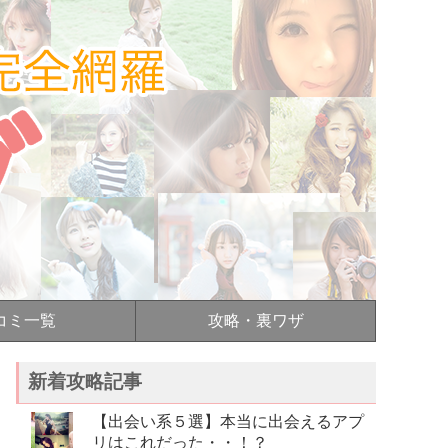
コミ一覧
攻略・裏ワザ
新着攻略記事
【出会い系５選】本当に出会えるアプ
リはこれだった・・！？