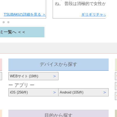
ね。 普段は消極的で女性が…
TSUBAKIの詳細を見る ＞
ギリギリチャットの詳
ミ一覧へ ＜＜
デバイスから探す
＞
＞
WEBサイト (19件)
ー アプリ ー
＞
＞
iOS (256件)
Android (105件)
目的から探す