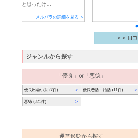
営業かな～と思ったけ…
メルパラの詳細を見る ＞
＞＞ 口コ
ジャンルから探す
「優良」or「悪徳」
＞
優良出会い系 (7件)
優良恋活・婚活 (11件)
＞
悪徳 (321件)
運営形態から探す