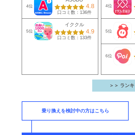
4.8
4位
4位
口コミ数：136件
イククル
4.9
5位
5位
口コミ数：133件
6位
＞＞ ランキ
乗り換えを検討中の方はこちら