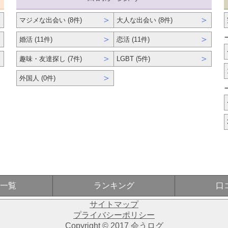
＞
＞
＞
マジメな出会い (8件)
大人な出会い (8件)
＞
＞
＞
婚活 (11件)
恋活 (11件)
＞
＞
＞
趣味・友達探し (7件)
LGBT (5件)
＞
外国人 (0件)
一覧
ランキング
口
サイトマップ
プライバシーポリシー
Copyright © 2017 会うログ