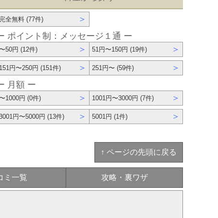
＞
完全無料 (77件)
ー ポイント制：メッセージ１通 ー
＞
＞
〜50円 (12件)
51円〜150円 (19件)
＞
＞
151円〜250円 (151件)
251円〜 (59件)
ー 月額 ー
＞
＞
〜1000円 (0件)
1001円〜3000円 (7件)
＞
＞
3001円〜5000円 (13件)
5001円 (1件)
↑ ページの先頭に戻る
コミ一覧
攻略・裏ワザ