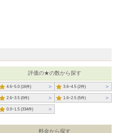
初、営業かな～と思ったけ…
細を見る ＞
メルパラの詳細を見る ＞
評価の★の数から探す
＞
＞
4.6~5.0 (16件)
3.6~4.5 (2件)
＞
＞
2.6~3.5 (0件)
1.6~2.5 (5件)
＞
0.0~1.5 (334件)
料金から探す