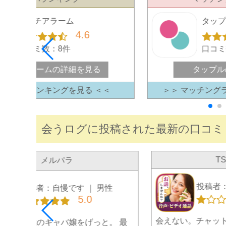
マッチアラーム
タッ
4.6
口コミ数：8件
口コミ
マッチアラームの詳細を見る
タップル
＞ コスパランキングを見る ＜＜
＞＞ マッチング
会うログに投稿された最新の口コミ
TS
メルパラ
投稿者：
投稿者：自慢です ｜ 男性
5.0
会えない。チャッ
パラで25歳のキャバ嬢をげっと。 最