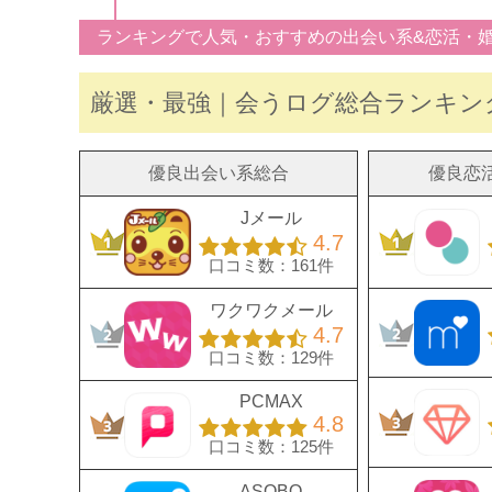
ランキングで人気・おすすめの出会い系&恋活・
厳選・最強｜会うログ総合ランキン
優良出会い系総合
優良恋
Jメール
4.7
口コミ数：161件
ワクワクメール
4.7
口コミ数：129件
PCMAX
4.8
口コミ数：125件
ASOBO