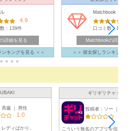
プル
Matchbook
4.9
4
数：139件
口コミ数：121件
の詳細を見る
Matchbookの詳細を
ランキングを見る ＜＜
＞＞ 彼女探しランキングを
UBAKI
ギリギリチャット
斉藤 ｜ 男性
投稿者：ソー ｜ 男性
1.0
1.0
トレディばかり。
こういう無名のアプリを信じて